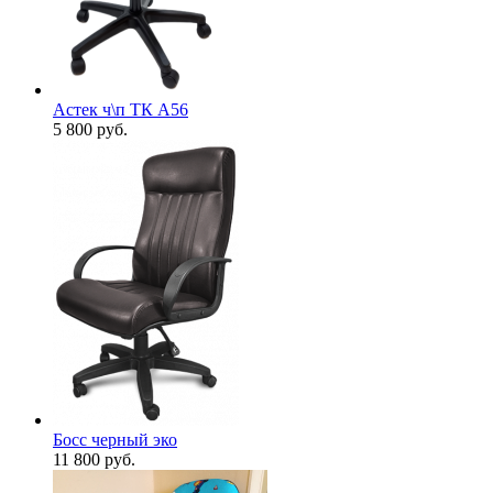
Астек ч\п ТК А56
5 800
руб.
Босс черный эко
11 800
руб.