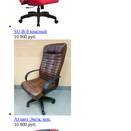
SU-B-8 красный
10 900
руб.
Атлант Эко\к. кор.
10 800
руб.