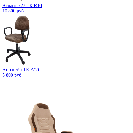
Атлант 727 ТК R10
10 800
руб.
Астек ч\п ТК А56
5 800
руб.