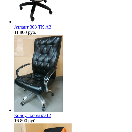
Атлант 303 ТК А3
11 800
руб.
Консул хром к\з12
16 800
руб.