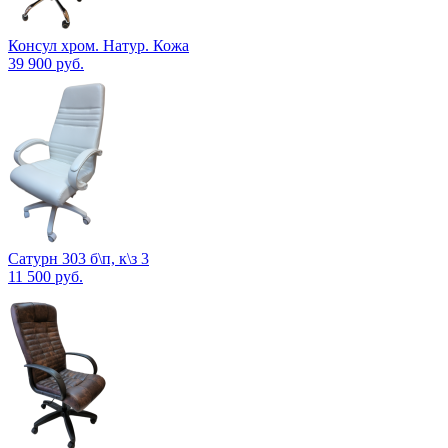
Консул хром. Натур. Кожа
39 900
руб.
Сатурн 303 б\п, к\з 3
11 500
руб.