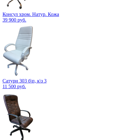
Консул хром. Натур. Кожа
39 900
руб.
Сатурн 303 б\п, к\з 3
11 500
руб.