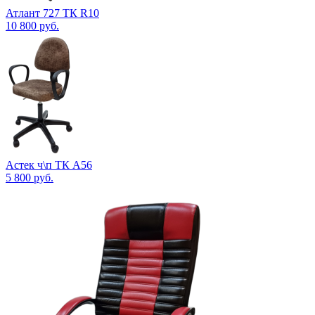
Атлант 727 ТК R10
10 800
руб.
Астек ч\п ТК А56
5 800
руб.