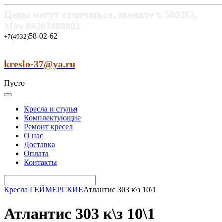
Цены могут отличаться, звоните т.
580262,
Max
89203408802
58-02-62
+7(4932)
kreslo-37@ya.ru
Пусто
Кресла и стулья
Комплектующие
Ремонт кресел
О нас
Доставка
Оплата
Контакты
Кресла ГЕЙМЕРСКИЕ
Атлантис 303 к\з 10\1
Атлантис 303 к\з 10\1