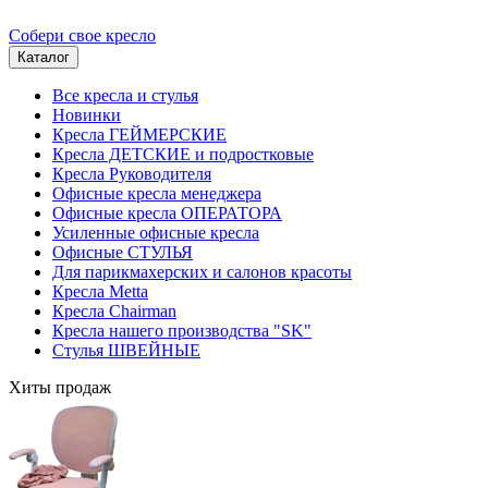
Собери свое кресло
Каталог
Все кресла и стулья
Новинки
Кресла ГЕЙМЕРСКИЕ
Кресла ДЕТСКИЕ и подростковые
Кресла Руководителя
Офисные кресла менеджера
Офисные кресла ОПЕРАТОРА
Усиленные офисные кресла
Офисные СТУЛЬЯ
Для парикмахерских и салонов красоты
Кресла Metta
Кресла Chairman
Кресла нашего производства "SK"
Стулья ШВЕЙНЫЕ
Хиты продаж