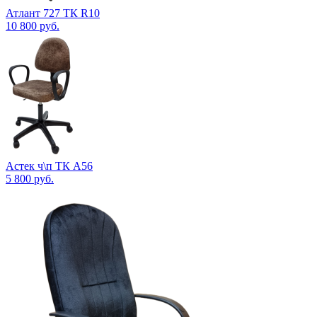
Атлант 727 ТК R10
10 800
руб.
Астек ч\п ТК А56
5 800
руб.