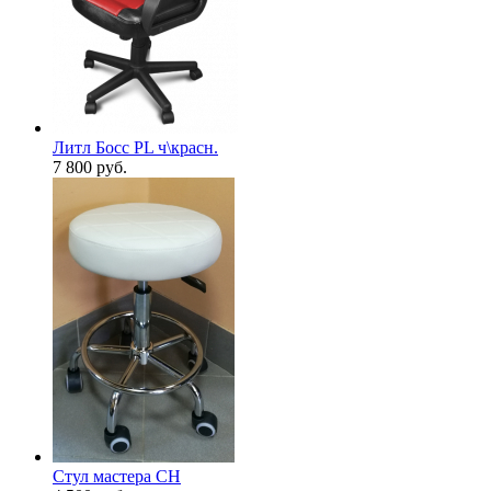
Литл Босс PL ч\красн.
7 800
руб.
Стул мастера CH