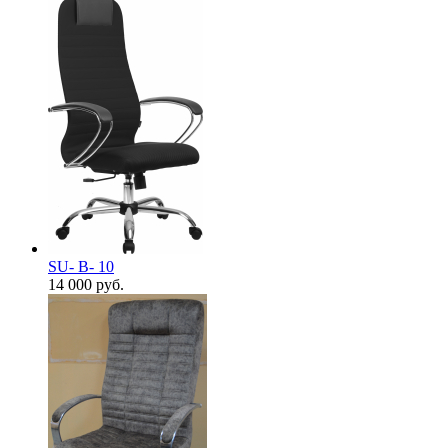
SU- B- 10
14 000
руб.