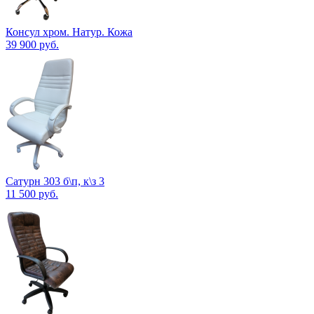
Консул хром. Натур. Кожа
39 900
руб.
Сатурн 303 б\п, к\з 3
11 500
руб.