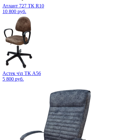
Атлант 727 ТК R10
10 800
руб.
Астек ч\п ТК А56
5 800
руб.