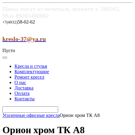
Цены могут отличаться, звоните т.
580262,
Max
89203408802
58-02-62
+7(4932)
kreslo-37@ya.ru
Пусто
Кресла и стулья
Комплектующие
Ремонт кресел
О нас
Доставка
Оплата
Контакты
Усиленные офисные кресла
Орион хром ТК А8
Орион хром ТК А8