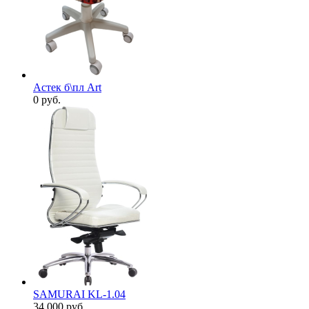
Астек б\пл Art
0
руб.
SAMURAI KL-1.04
34 000
руб.