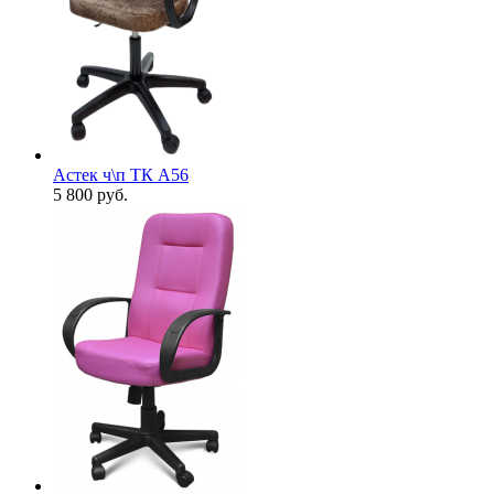
Астек ч\п ТК А56
5 800
руб.