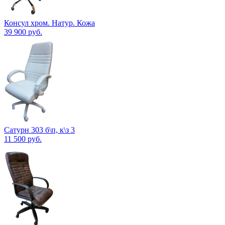
Консул хром. Натур. Кожа
39 900
руб.
Сатурн 303 б\п, к\з 3
11 500
руб.