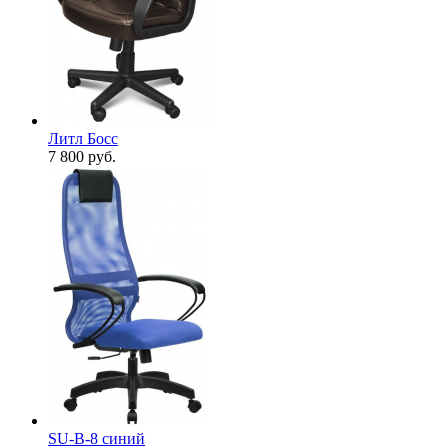
Литл Босс
7 800
руб.
SU-B-8 cиний