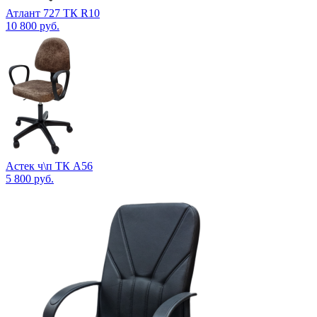
Атлант 727 ТК R10
10 800
руб.
Астек ч\п ТК А56
5 800
руб.