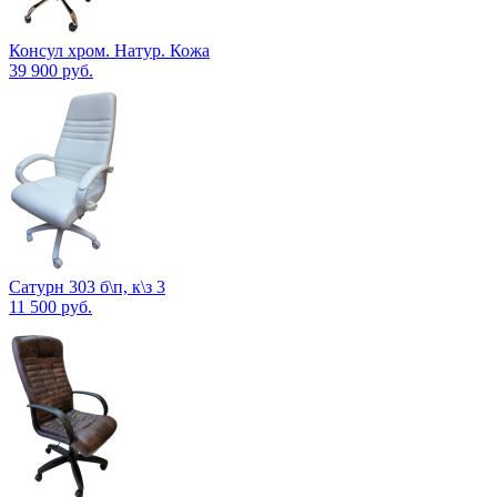
Консул хром. Натур. Кожа
39 900
руб.
Сатурн 303 б\п, к\з 3
11 500
руб.