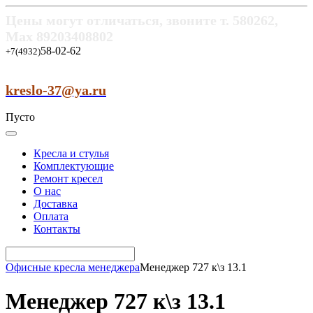
Цены могут отличаться, звоните т.
580262,
Max
89203408802
58-02-62
+7(4932)
kreslo-37@ya.ru
Пусто
Кресла и стулья
Комплектующие
Ремонт кресел
О нас
Доставка
Оплата
Контакты
Офисные кресла менеджера
Менеджер 727 к\з 13.1
Менеджер 727 к\з 13.1