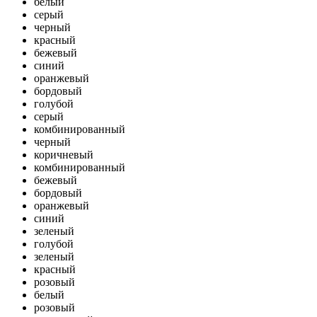
белый
серый
черный
красный
бежевый
синий
оранжевый
бордовый
голубой
серый
комбинированный
черный
коричневый
комбинированный
бежевый
бордовый
оранжевый
синий
зеленый
голубой
зеленый
красный
розовый
белый
розовый