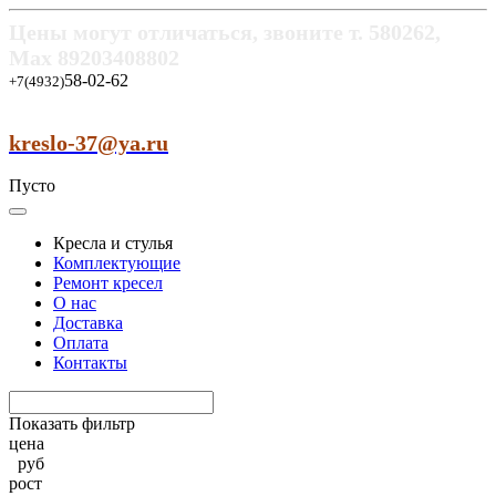
Цены могут отличаться, звоните т.
580262,
Max
89203408802
58-02-62
+7(4932)
kreslo-37@ya.ru
Пусто
Кресла и стулья
Комплектующие
Ремонт кресел
О нас
Доставка
Оплата
Контакты
Показать фильтр
цена
руб
рост