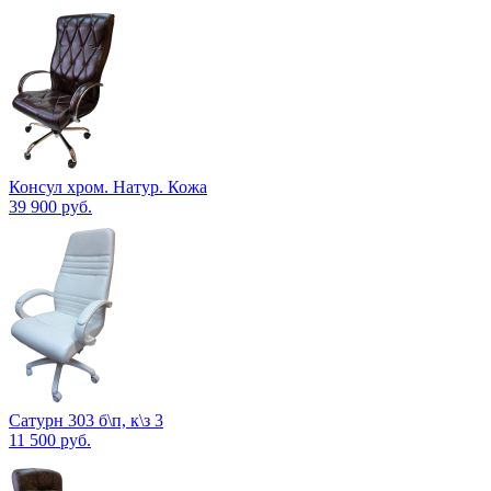
Консул хром. Натур. Кожа
39 900
руб.
Сатурн 303 б\п, к\з 3
11 500
руб.