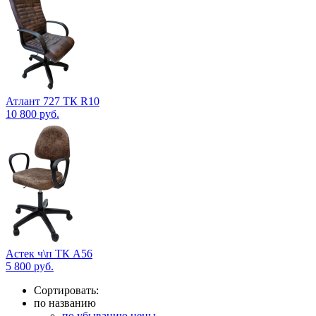
Атлант 727 ТК R10
10 800
руб.
Астек ч\п ТК А56
5 800
руб.
Сортировать:
по названию
по убыванию цены