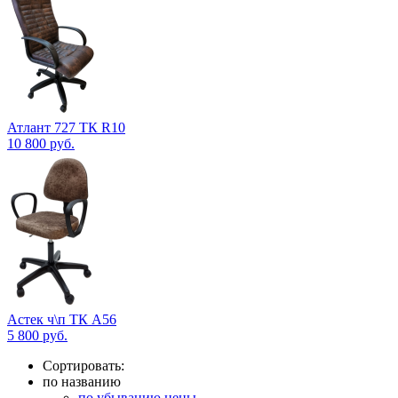
Атлант 727 ТК R10
10 800
руб.
Астек ч\п ТК А56
5 800
руб.
Сортировать:
по названию
по убыванию цены