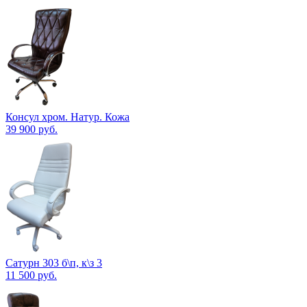
Консул хром. Натур. Кожа
39 900
руб.
Сатурн 303 б\п, к\з 3
11 500
руб.