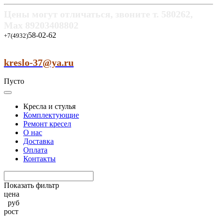
Цены могут отличаться, звоните т.
580262,
Max
89203408802
58-02-62
+7(4932)
kreslo-37@ya.ru
Пусто
Кресла и стулья
Комплектующие
Ремонт кресел
О нас
Доставка
Оплата
Контакты
Показать фильтр
цена
руб
рост