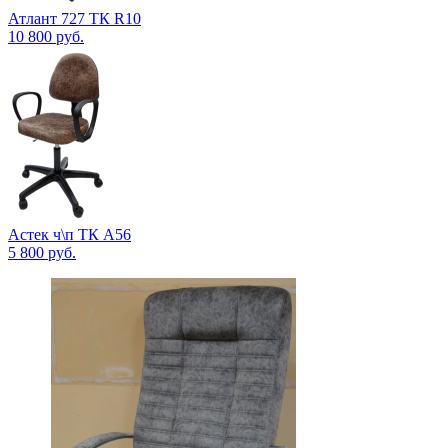
Атлант 727 ТК R10
10 800
руб.
Астек ч\п ТК А56
5 800
руб.