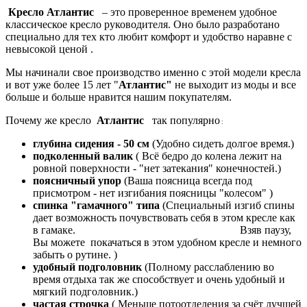
Кресло Атлантис
– это проверенное временем удобное
классическое кресло руководителя. Оно было разработано
специально
для тех кто любит комфорт и удобство наравне с
невысокой ценой .
Мы начинали свое производство именно с этой модели кресла
и вот уже более 15 лет "
Атлантис"
не выходит из моды и все
больше и больше нравится нашим покупателям.
Почему
же
кресло
Атлантис
так популярно
:
глубина сидения - 50 см
(Удобно сидеть долгое время.)
подколенный валик
( Всё бедро до колена лежит на
ровной поверхности - "нет затекания" конечностей.)
поясничный упор
(Ваша поясница всегда под
присмотром - нет изгибания поясницы "колесом" )
спинка "гамачного" типа
(Специальный изгиб спины
дает возможность почувствовать себя в этом кресле как
в гамаке.
Взяв паузу,
Вы можете покачаться в этом удобном кресле и немного
забыть о рутине. )
удобный подголовник
(Полному расслаблению во
время отдыха так же способствует и очень удобный и
мягкий подголовник.)
частая строчка
( Меньше потоотделения за счёт лучшей