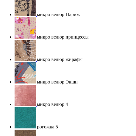
микро велюр Париж
микро велюр принцессы
микро велюр жирафы
микро велюр Экшн
микро велюр 4
рогожка 5