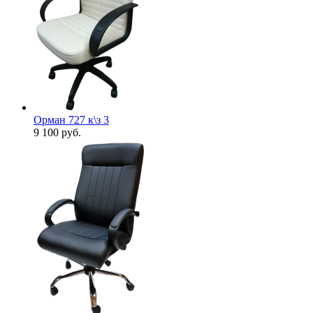
Орман 727 к\з 3
9 100
руб.