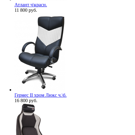
Атлант ч\красн.
11 800
руб.
Гермес II хром Люкс ч.\б.
16 800
руб.