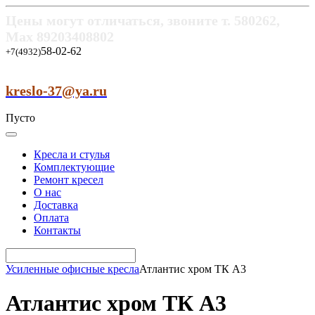
Цены могут отличаться, звоните т.
580262,
Max
89203408802
58-02-62
+7(4932)
kreslo-37@ya.ru
Пусто
Кресла и стулья
Комплектующие
Ремонт кресел
О нас
Доставка
Оплата
Контакты
Усиленные офисные кресла
Атлантис хром ТК A3
Атлантис хром ТК A3