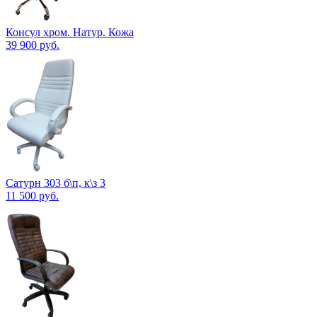
Консул хром. Натур. Кожа
39 900
руб.
Сатурн 303 б\п, к\з 3
11 500
руб.