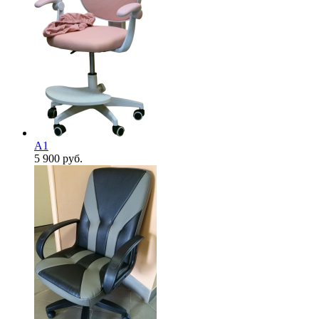
А1
5 900
руб.