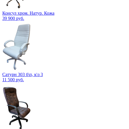
Консул хром. Натур. Кожа
39 900
руб.
Сатурн 303 б\п, к\з 3
11 500
руб.