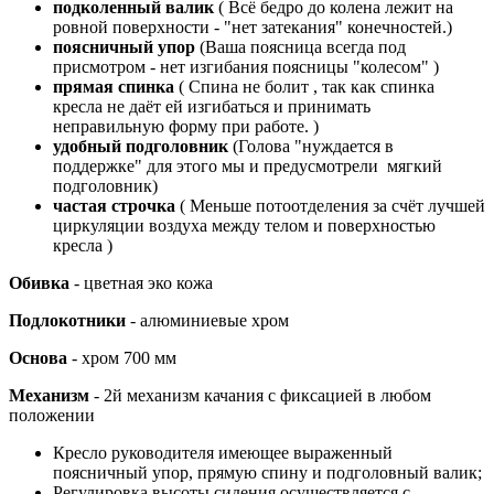
подколенный валик
( Всё бедро до колена лежит на
ровной поверхности - "нет затекания" конечностей.)
поясничный упор
(Ваша поясница всегда под
присмотром - нет изгибания поясницы "колесом" )
прямая спинка
( Спина не болит , так как спинка
кресла не даёт ей изгибаться и принимать
неправильную форму при работе.
)
удобный подголовник
(Голова "нуждается в
поддержке" для этого мы и предусмотрели мягкий
подголовник)
частая строчка
( Меньше потоотделения за счёт лучшей
циркуляции воздуха между телом и поверхностью
кресла )
Обивка
- цветная эко кожа
Подлокотники
- алюминиевые хром
Основа
- хром 700 мм
Механизм
- 2й механизм качания с фиксацией в любом
положении
Кресло руководителя имеющее выраженный
поясничный упор, прямую спину и подголовный валик;
Регулировка высоты сидения осуществляется с