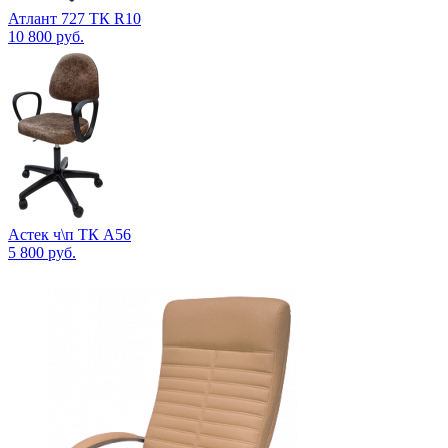
Атлант 727 ТК R10
10 800
руб.
Астек ч\п ТК А56
5 800
руб.