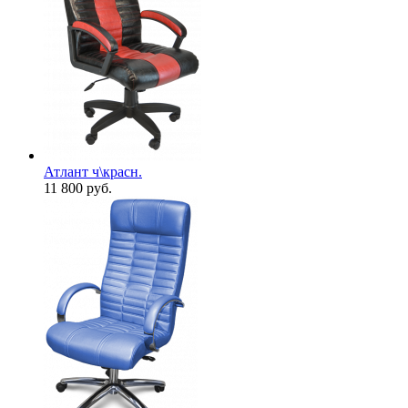
Атлант ч\красн.
11 800
руб.