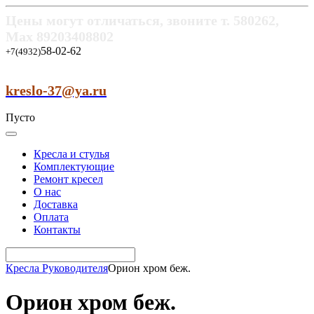
Цены могут отличаться, звоните т.
580262,
Max
89203408802
58-02-62
+7(4932)
kreslo-37@ya.ru
Пусто
Кресла и стулья
Комплектующие
Ремонт кресел
О нас
Доставка
Оплата
Контакты
Кресла Руководителя
Орион хром беж.
Орион хром беж.