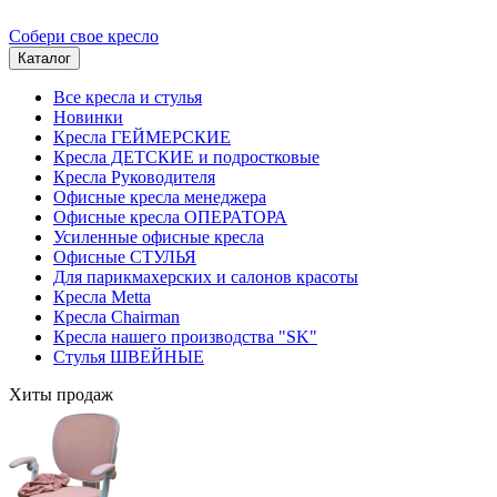
Собери свое кресло
Каталог
Все кресла и стулья
Новинки
Кресла ГЕЙМЕРСКИЕ
Кресла ДЕТСКИЕ и подростковые
Кресла Руководителя
Офисные кресла менеджера
Офисные кресла ОПЕРАТОРА
Усиленные офисные кресла
Офисные СТУЛЬЯ
Для парикмахерских и салонов красоты
Кресла Metta
Кресла Chairman
Кресла нашего производства "SK"
Стулья ШВЕЙНЫЕ
Хиты продаж