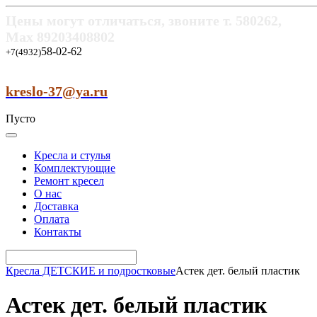
Цены могут отличаться, звоните т.
580262,
Max
89203408802
58-02-62
+7(4932)
kreslo-37@ya.ru
Пусто
Кресла и стулья
Комплектующие
Ремонт кресел
О нас
Доставка
Оплата
Контакты
Кресла ДЕТСКИЕ и подростковые
Астек дет. белый пластик
Астек дет. белый пластик