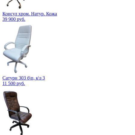
Консул хром. Натур. Кожа
39 900
руб.
Сатурн 303 б\п, к\з 3
11 500
руб.