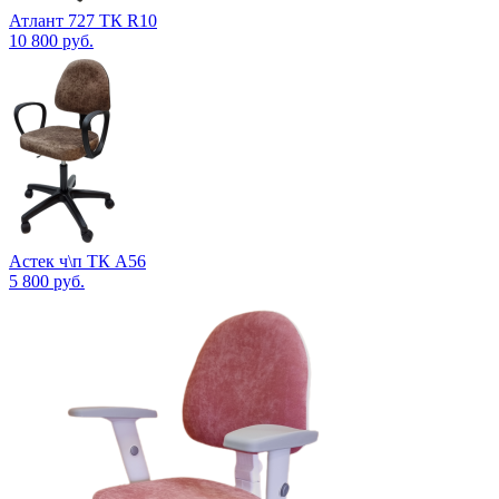
Атлант 727 ТК R10
10 800
руб.
Астек ч\п ТК А56
5 800
руб.