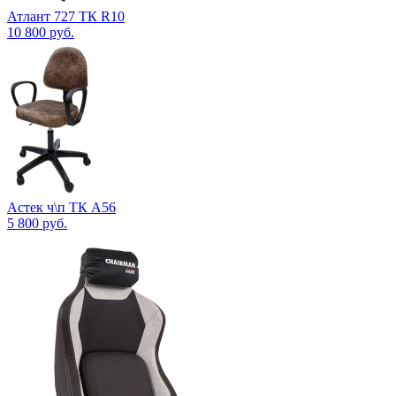
Атлант 727 ТК R10
10 800
руб.
Астек ч\п ТК А56
5 800
руб.