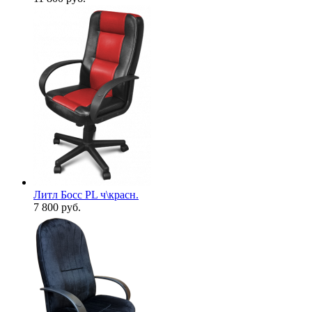
Литл Босс PL ч\красн.
7 800
руб.