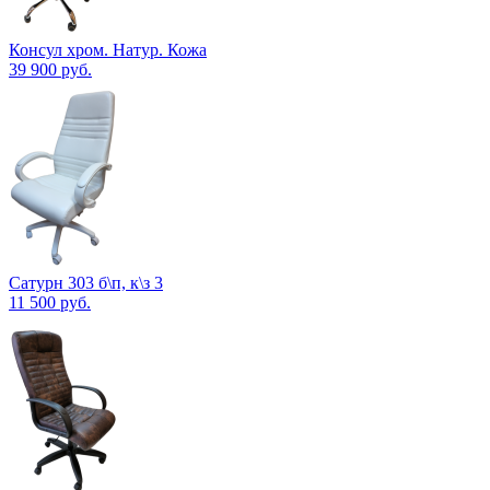
Консул хром. Натур. Кожа
39 900
руб.
Сатурн 303 б\п, к\з 3
11 500
руб.