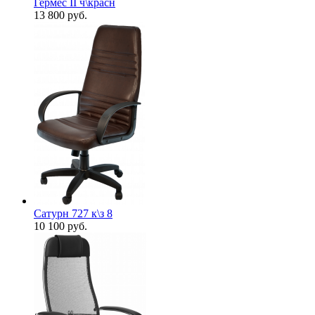
Гермес II ч\красн
13 800
руб.
Сатурн 727 к\з 8
10 100
руб.