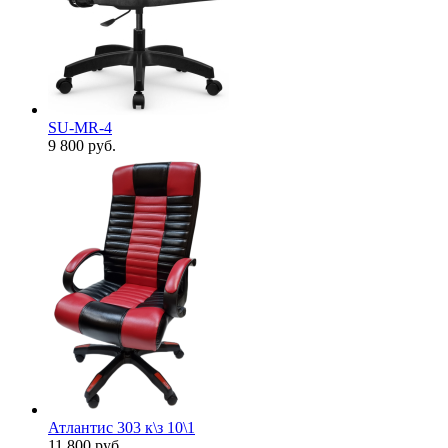
SU-MR-4
9 800
руб.
Атлантис 303 к\з 10\1
11 800
руб.