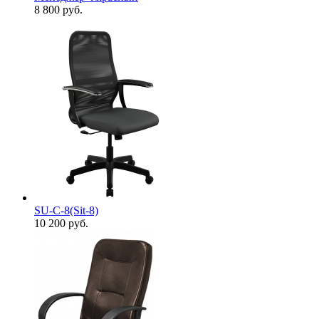
8 800
руб.
SU-С-8(Sit-8)
10 200
руб.