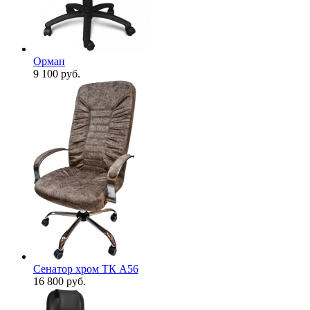
Орман
9 100
руб.
Сенатор хром ТК А56
16 800
руб.