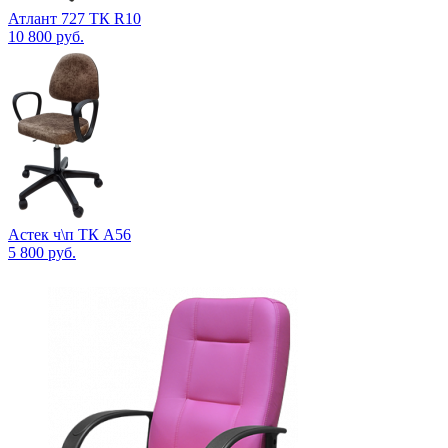
Атлант 727 ТК R10
10 800
руб.
Астек ч\п ТК А56
5 800
руб.