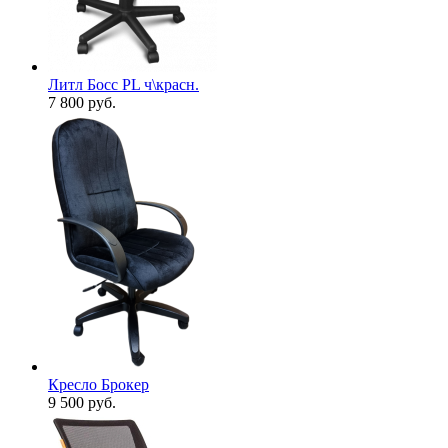
Литл Босс PL ч\красн.
7 800
руб.
Кресло Брокер
9 500
руб.