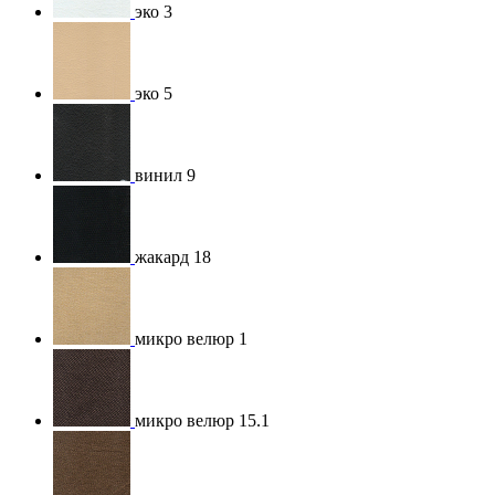
эко 3
эко 5
винил 9
жакард 18
микро велюр 1
микро велюр 15.1