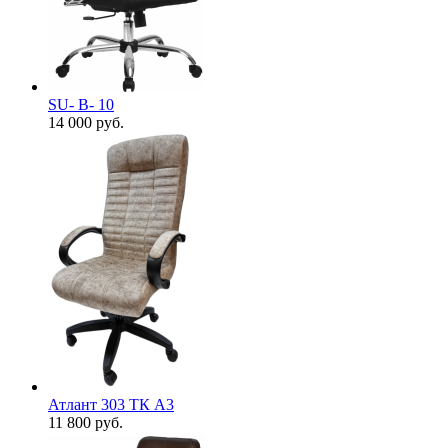
SU- B- 10
14 000
руб.
Атлант 303 ТК А3
11 800
руб.