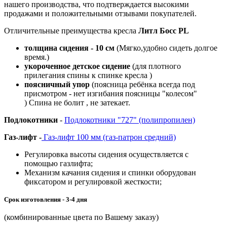
нашего производства, что подтверждается высокими
продажами и положительными отзывами покупателей.
Отличительные преимущества кресла
Литл Босс PL
толщина сидения - 10 см
(Мягко,удобно сидеть долгое
время.)
укороченное детское сидение
(для плотного
прилегания спины к спинке кресла )
поясничный упор
(поясница ребёнка всегда под
присмотром - нет изгибания поясницы "колесом"
)
Спина не болит , не затекает.
Подлокотники
-
Подлокотники "727" (полипропилен)
Газ-лифт -
Газ-лифт 100 мм (газ-патрон средний)
Регулировка высоты сидения осуществляется с
помощью газлифта;
Механизм качания сидения и спинки оборудован
фиксатором и регулировкой жесткости;
Срок изготовления - 3-4 дня
(комбинированные цвета по Вашему заказу)