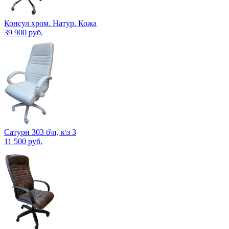
Консул хром. Натур. Кожа
39 900
руб.
Сатурн 303 б\п, к\з 3
11 500
руб.