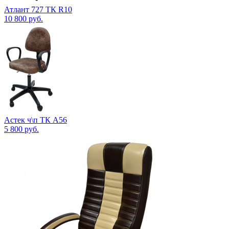
Атлант 727 ТК R10
10 800
руб.
Астек ч\п ТК А56
5 800
руб.