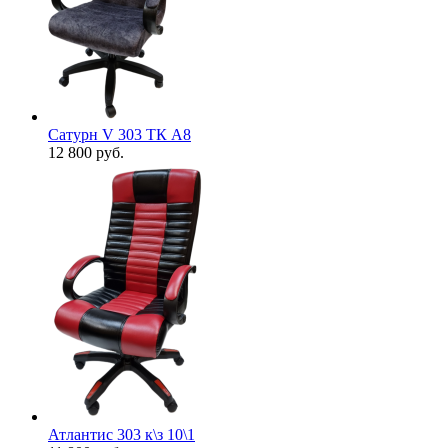
Сатурн V 303 ТК А8
12 800
руб.
Атлантис 303 к\з 10\1