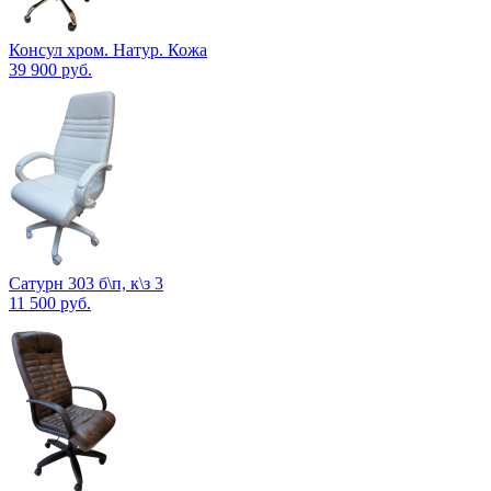
Консул хром. Натур. Кожа
39 900
руб.
Сатурн 303 б\п, к\з 3
11 500
руб.