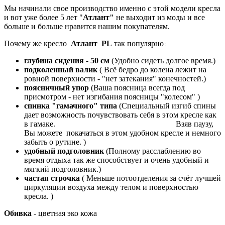
Мы начинали свое производство именно с этой модели кресла
и вот уже более 5 лет "
Атлант"
не выходит из моды и все
больше и больше нравится нашим покупателям.
Почему
же
кресло
Атлант PL
так популярно
:
глубина сидения - 50 см
(Удобно сидеть долгое время.)
подколенный валик
( Всё бедро до колена лежит на
ровной поверхности - "нет затекания" конечностей.)
поясничный упор
(Ваша поясница всегда под
присмотром - нет изгибания поясницы "колесом" )
спинка "гамачного" типа
(Специальный изгиб спины
дает возможность почувствовать себя в этом кресле как
в гамаке.
Взяв паузу,
Вы можете покачаться в этом удобном кресле и немного
забыть о рутине. )
удобный подголовник
(Полному расслаблению во
время отдыха так же способствует и очень удобный и
мягкий подголовник.)
частая строчка
( Меньше потоотделения за счёт лучшей
циркуляции воздуха между телом и поверхностью
кресла. )
Обивка
- цветная эко кожа