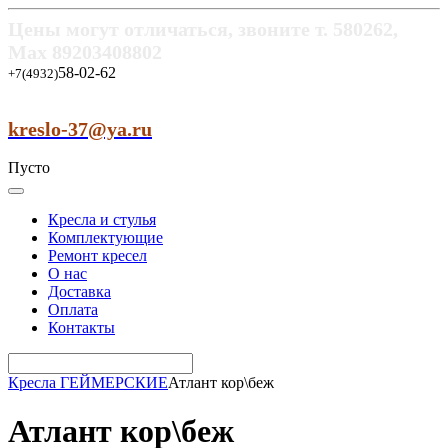
Цены могут отличаться, звоните т.
580262,
Max
89203408802
58-02-62
+7(4932)
kreslo-37@ya.ru
Пусто
Кресла и стулья
Комплектующие
Ремонт кресел
О нас
Доставка
Оплата
Контакты
Кресла ГЕЙМЕРСКИЕ
Атлант кор\беж
Атлант кор\беж