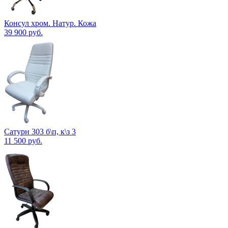
Консул хром. Натур. Кожа
39 900
руб.
Сатурн 303 б\п, к\з 3
11 500
руб.