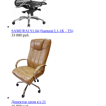
SAMURAI S1.04 (Samurai L1-1K - TS)
33 000
руб.
Директор хром к\з 21