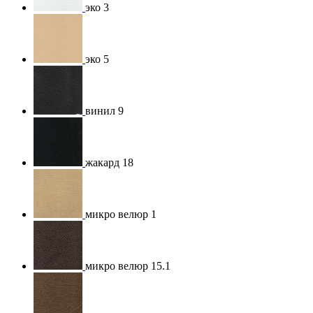
эко 3
эко 5
винил 9
жакард 18
микро велюр 1
микро велюр 15.1