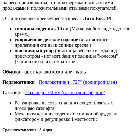
нашего производства, что подтверждается высокими
продажами и положительными отзывами покупателей.
Отличительные преимущества кресла
Литл Босс PL
толщина сидения - 10 см
(Мягко,удобно сидеть долгое
время.)
укороченное детское сидение
(для плотного
прилегания спины к спинке кресла )
поясничный упор
(поясница ребёнка всегда под
присмотром - нет изгибания поясницы "колесом"
)
Спина не болит , не затекает.
Обивка
- цветная эко кожа или ткань
Подлокотники
-
Подлокотники "727" (полипропилен)
Газ-лифт -
Газ-лифт 100 мм (газ-патрон средний)
Регулировка высоты сидения осуществляется с
помощью газлифта;
Механизм качания сидения и спинки оборудован
фиксатором и регулировкой жесткости;
Срок изготовления - 3-4 дня