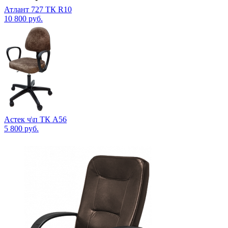
Атлант 727 ТК R10
10 800
руб.
Астек ч\п ТК А56
5 800
руб.