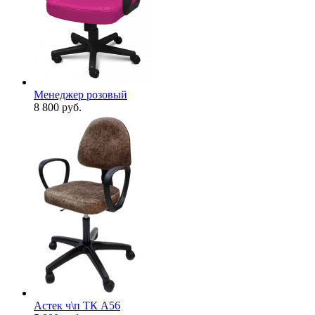
Менеджер розовый
8 800
руб.
Астек ч\п ТК А56