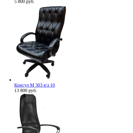
5 800
руб.
Консул М 303 к\з 10
13 800
руб.