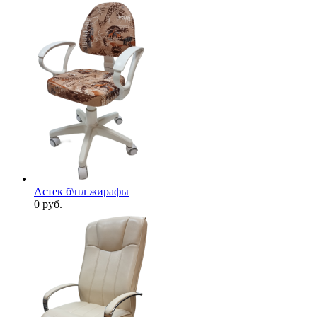
Астек б\пл жирафы
0
руб.