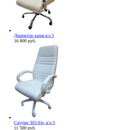
Директор хром к\з 5
16 800
руб.
Сатурн 303 б\п, к\з 3
11 500
руб.