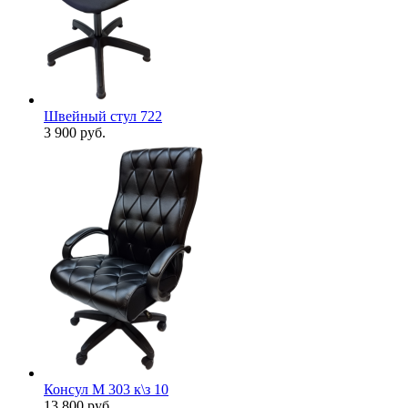
Швейный стул 722
3 900
руб.
Консул М 303 к\з 10
13 800
руб.