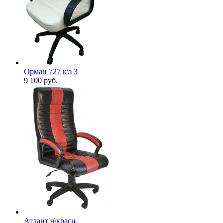
Орман 727 к\з 3
9 100
руб.
Атлант ч\красн.