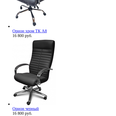
Орион хром ТК А8
16 800
руб.
Орион черный
16 800
руб.