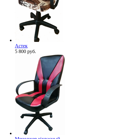
Астек
5 800
руб.
Менеджер ч\красный