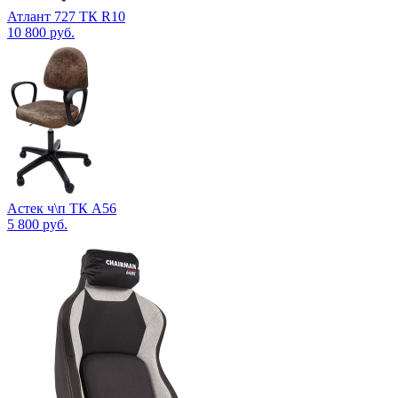
Атлант 727 ТК R10
10 800
руб.
Астек ч\п ТК А56
5 800
руб.