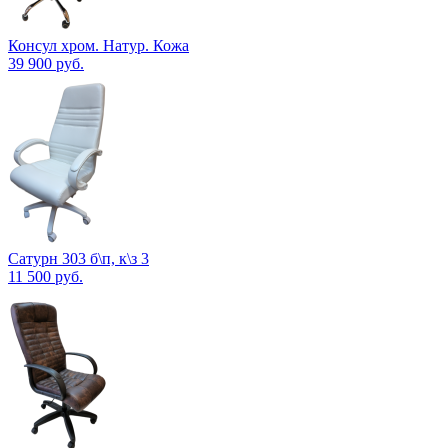
Консул хром. Натур. Кожа
39 900
руб.
Сатурн 303 б\п, к\з 3
11 500
руб.