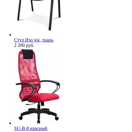
Стул Изо ч/к, ткань
2 200
руб.
SU-B-8 красный