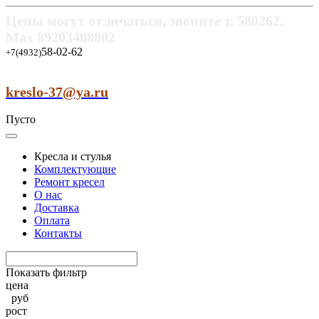
Цены могут отличаться, звоните т.
580262,
Max
89203408802
58-02-62
+7(4932)
kreslo-37@ya.ru
Пусто
Кресла и стулья
Комплектующие
Ремонт кресел
О нас
Доставка
Оплата
Контакты
Показать фильтр
цена
руб
рост