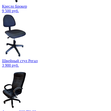
Кресло Брокер
9 500
руб.
Швейный стул Регал
3 900
руб.