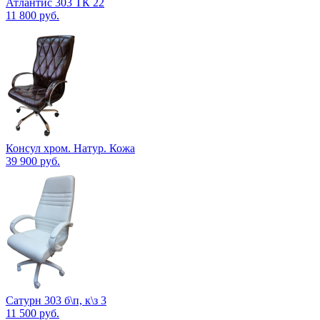
Атлантис 303 ТК 22
11 800
руб.
Консул хром. Натур. Кожа
39 900
руб.
Сатурн 303 б\п, к\з 3
11 500
руб.