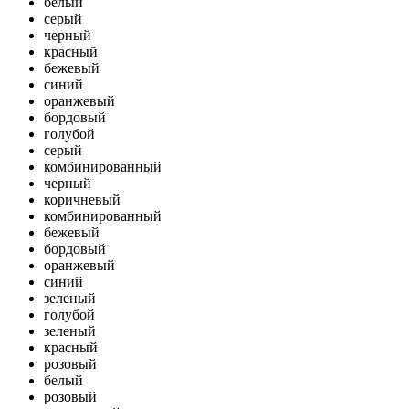
белый
серый
черный
красный
бежевый
синий
оранжевый
бордовый
голубой
серый
комбинированный
черный
коричневый
комбинированный
бежевый
бордовый
оранжевый
синий
зеленый
голубой
зеленый
красный
розовый
белый
розовый