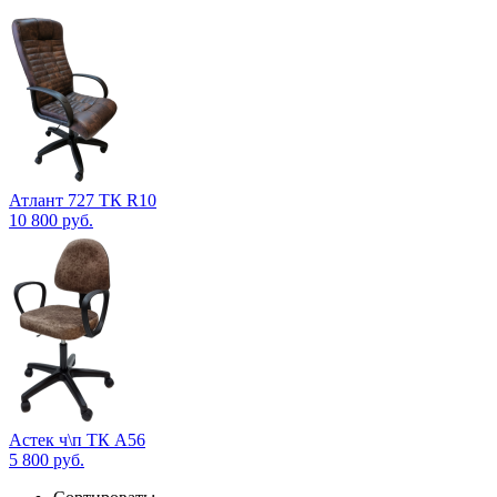
Атлант 727 ТК R10
10 800
руб.
Астек ч\п ТК А56
5 800
руб.