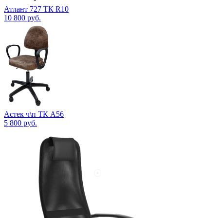
Атлант 727 ТК R10
10 800
руб.
Астек ч\п ТК А56
5 800
руб.