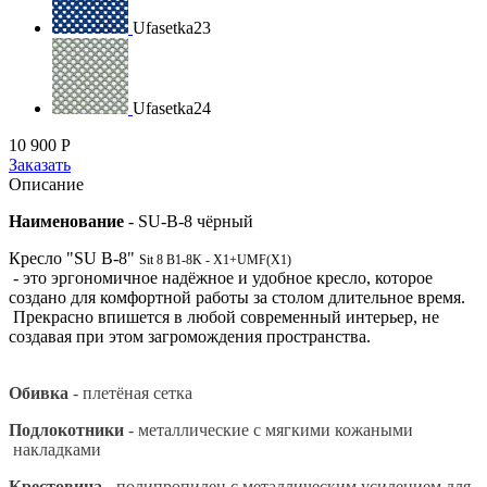
Ufasetka23
Ufasetka24
10 900
Р
Заказать
Описание
Наименование
-
SU-B-8 чёрный
Кресло "SU B-8"
Sit 8 B1-8K - X1+UMF(X1)
- это эргономичное надёжное и удобное кресло, которое
создано для комфортной работы за столом длительное время.
Прекрасно впишется в любой современный интерьер, не
создавая при этом загромождения пространства.
Обивка
- плетёная сетка
Подлокотники
- металлические с мягкими кожаными
накладками
Крестовина
- полипропилен с металлическим усилением для