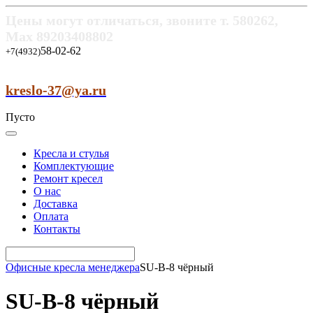
Цены могут отличаться, звоните т.
580262,
Max
89203408802
58-02-62
+7(4932)
kreslo-37@ya.ru
Пусто
Кресла и стулья
Комплектующие
Ремонт кресел
О нас
Доставка
Оплата
Контакты
Офисные кресла менеджера
SU-B-8 чёрный
SU-B-8 чёрный