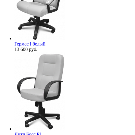
Гермес I белый
13 600
руб.
Литл Босс PL