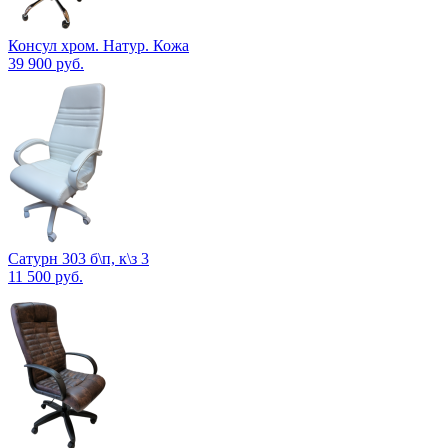
Консул хром. Натур. Кожа
39 900
руб.
Сатурн 303 б\п, к\з 3
11 500
руб.